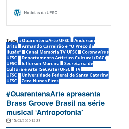
Tags:
#QuarentenaArte UFSC
Anderson
Brito
Armando Carreirão e “O Preço da
Ilusão”
Canal Memória TV UFSC
Coronavírus
UFSC
Departamento Artístico Cultural (DAC)
UFSC
Jefferson Moreira
Secretaria de
Cultura e Arte (SeCArte) UFSC
TV
UFSC
Universidade Federal de Santa Catarina
UFSC
Zeca Nunes Pires
#QuarentenaArte apresenta
Brass Groove Brasil na série
musical ‘Antropofonia’
15/05/2020 15:28