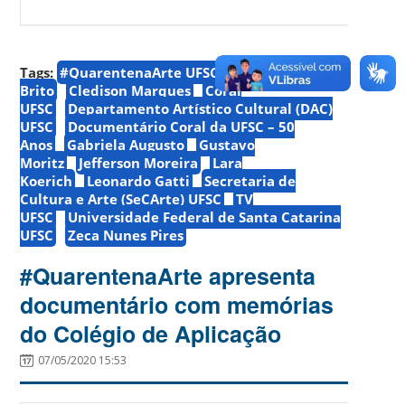
Tags:
#QuarentenaArte UFSC
Anderson
Brito
Cledison Marques
Coral
UFSC
Departamento Artístico Cultural (DAC)
UFSC
Documentário Coral da UFSC – 50
Anos
Gabriela Augusto
Gustavo
Moritz
Jefferson Moreira
Lara
Koerich
Leonardo Gatti
Secretaria de
Cultura e Arte (SeCArte) UFSC
TV
UFSC
Universidade Federal de Santa Catarina
UFSC
Zeca Nunes Pires
#QuarentenaArte apresenta
documentário com memórias
do Colégio de Aplicação
07/05/2020 15:53