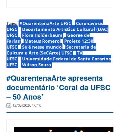
Tags:
#QuarentenaArte UFSC
Coronavírus
UFSC
Departamento Artístico Cultural (DAC)
UFSC
Flora Holderbaum
George de
Farias
Mateus Romero
Projeto 12:30
UFSC
Se é nesse mundo
Secretaria de
Cultura e Arte (SeCArte) UFSC
TV
UFSC
Universidade Federal de Santa Catarina
UFSC
Wilson Souza
#QuarentenaArte apresenta
documentário ‘Coral da UFSC
– 50 Anos’
12/05/2020 16:10