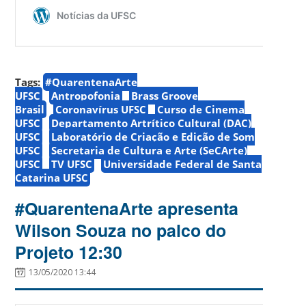
Tags:
#QuarentenaArte
UFSC
Antropofonia
Brass Groove
Brasil
Coronavírus UFSC
Curso de Cinema
UFSC
Departamento Artrítico Cultural (DAC)
UFSC
Laboratório de Criação e Edição de Som
UFSC
Secretaria de Cultura e Arte (SeCArte)
UFSC
TV UFSC
Universidade Federal de Santa
Catarina UFSC
#QuarentenaArte apresenta
Wilson Souza no palco do
Projeto 12:30
13/05/2020 13:44