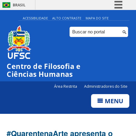
BRASIL
Simplifique!
ACESSIBILIDADE
ALTO CONTRASTE
MAPA DO SITE
Comunica BR
Participe
Acesso à informação
Legislação
Centro de Filosofia e
Canais
Ciências Humanas
Área Restrita
Administradores do Site
MENU
#QuarentenaArte apresenta o