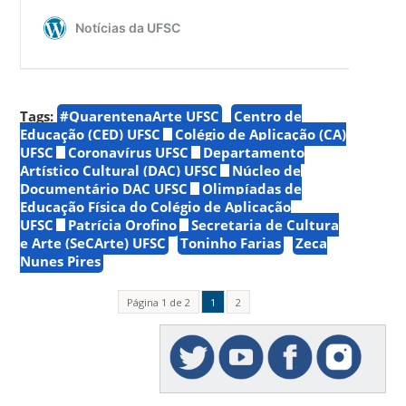
Tags:
#QuarentenaArte UFSC
Centro de
Educação (CED) UFSC
Colégio de Aplicação (CA)
UFSC
Coronavírus UFSC
Departamento
Artístico Cultural (DAC) UFSC
Núcleo de
Documentário DAC UFSC
Olimpíadas de
Educação Física do Colégio de Aplicação
UFSC
Patrícia Orofino
Secretaria de Cultura
e Arte (SeCArte) UFSC
Toninho Farias
Zeca
Nunes Pires
Página 1 de 2
1
2