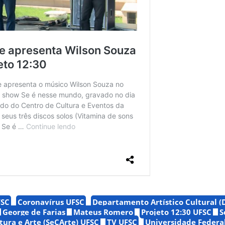
FSC
Coronavírus UFSC
Departamento Artístico Cultural (
George de Farias
Mateus Romero
Projeto 12:30 UFSC
S
tura e Arte (SeCArte) UFSC
TV UFSC
Universidade Federa