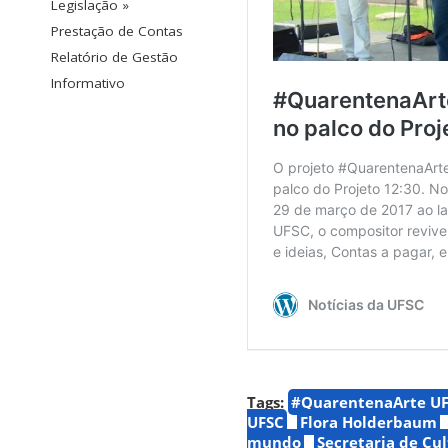
Legislação »
Prestação de Contas
Relatório de Gestão
Informativo
Tags:
#QuarentenaArte U
UFSC
Flora Holderbaum
mundo
Secretaria de Cul