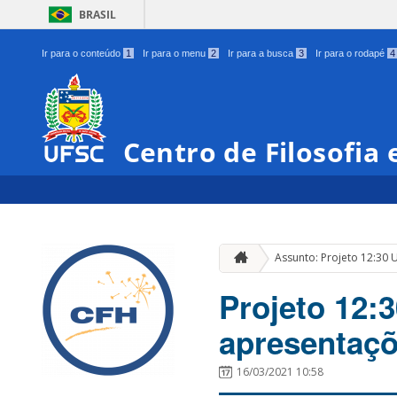
BRASIL
Ir para o conteúdo
1
Ir para o menu
2
Ir para a busca
3
Ir para o rodapé
4
Centro de Filosofia
Assunto: Projeto 12:30 
Projeto 12:3
apresentaçõ
16/03/2021 10:58