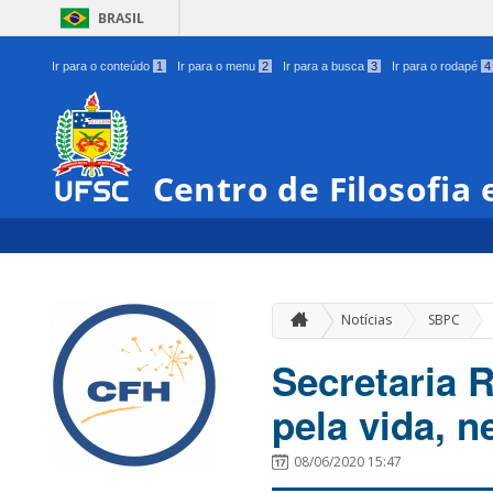
BRASIL
Ir para o conteúdo
1
Ir para o menu
2
Ir para a busca
3
Ir para o rodapé
4
Centro de Filosofia
»
Notícias
SBPC
Secretaria 
pela vida, n
08/06/2020 15:47