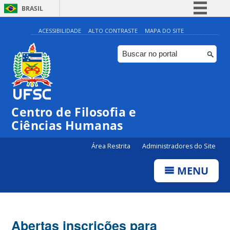
BRASIL
Simplifique!
ACESSIBILIDADE
ALTO CONTRASTE
MAPA DO SITE
Comunica BR
Participe
Acesso à informação
Legislação
Centro de Filosofia e
Canais
Ciências Humanas
Área Restrita
Administradores do Site
MENU
Abertas inscrições para