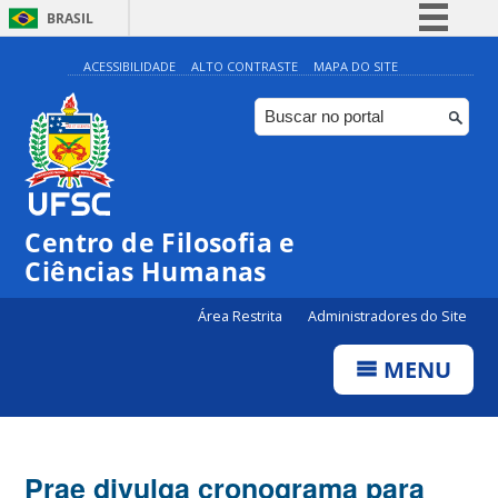
BRASIL
Simplifique!
ACESSIBILIDADE
ALTO CONTRASTE
MAPA DO SITE
Comunica BR
Participe
Acesso à informação
Legislação
Centro de Filosofia e
Canais
Ciências Humanas
Área Restrita
Administradores do Site
MENU
Prae divulga cronograma para