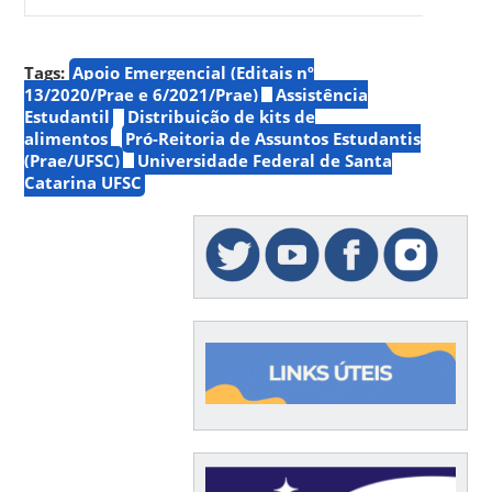
Tags:
Apoio Emergencial (Editais nº
13/2020/Prae e 6/2021/Prae)
Assistência
Estudantil
Distribuição de kits de
alimentos
Pró-Reitoria de Assuntos Estudantis
(Prae/UFSC)
Universidade Federal de Santa
Catarina UFSC