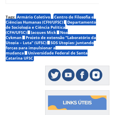
Tags:
Armário Coletivo
Centro de Filosofia e
Ciências Humanas (CFH/UFSC)
Departamento
de Sociologia e Ciência Política
(CFH/UFSC)
Jacques Mick
Noa
Cykman
Projeto de extensão “Laboratório da
Utopia – Luta” (UFSC)
SOS Utopias: juntando
forças para impulsionar a
mudança
Universidade Federal de Santa
Catarina UFSC