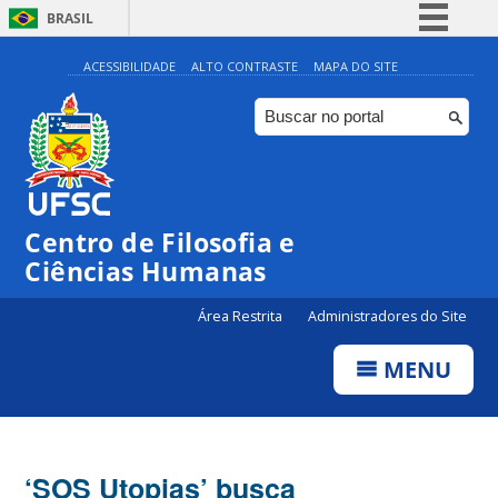
BRASIL
Simplifique!
ACESSIBILIDADE
ALTO CONTRASTE
MAPA DO SITE
Comunica BR
Participe
Acesso à informação
Legislação
Centro de Filosofia e
Canais
Ciências Humanas
Área Restrita
Administradores do Site
MENU
‘SOS Utopias’ busca