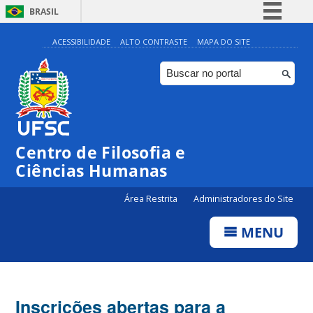
BRASIL
Simplifique!
ACESSIBILIDADE
ALTO CONTRASTE
MAPA DO SITE
Comunica BR
Participe
Acesso à informação
Legislação
Centro de Filosofia e
Canais
Ciências Humanas
Área Restrita
Administradores do Site
MENU
Inscrições abertas para a