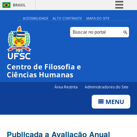
BRASIL
Simplifique!
ACESSIBILIDADE
ALTO CONTRASTE
MAPA DO SITE
Comunica BR
Participe
Acesso à informação
Legislação
Centro de Filosofia e
Canais
Ciências Humanas
Área Restrita
Administradores do Site
MENU
Publicada a Avaliação Anual