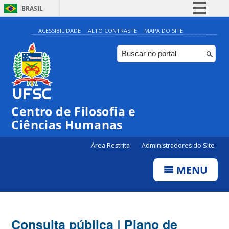
BRASIL
Simplifique!
ACESSIBILIDADE
ALTO CONTRASTE
MAPA DO SITE
Comunica BR
Participe
Acesso à informação
Legislação
Centro de Filosofia e
Canais
Ciências Humanas
Área Restrita
Administradores do Site
MENU
Consulta pública | Plano de