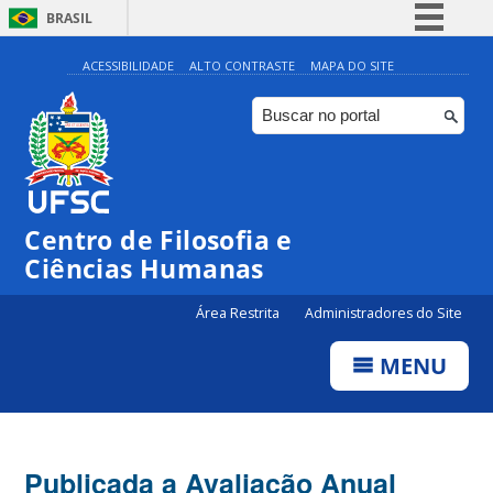
BRASIL
Simplifique!
ACESSIBILIDADE
ALTO CONTRASTE
MAPA DO SITE
Comunica BR
Participe
Acesso à informação
Legislação
Centro de Filosofia e
Canais
Ciências Humanas
Área Restrita
Administradores do Site
MENU
Publicada a Avaliação Anual