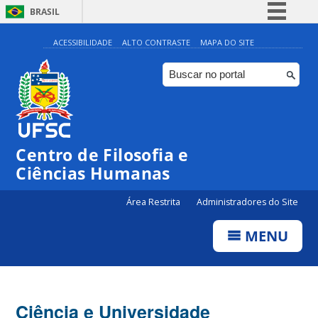
BRASIL
Simplifique!
ACESSIBILIDADE
ALTO CONTRASTE
MAPA DO SITE
Comunica BR
Participe
Acesso à informação
Legislação
Centro de Filosofia e
Canais
Ciências Humanas
Área Restrita
Administradores do Site
MENU
Ciência e Universidade