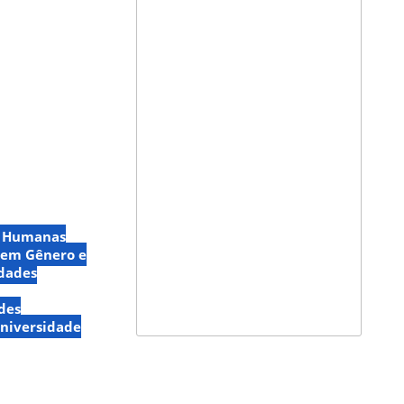
as Humanas
 em Gênero e
idades
des
niversidade