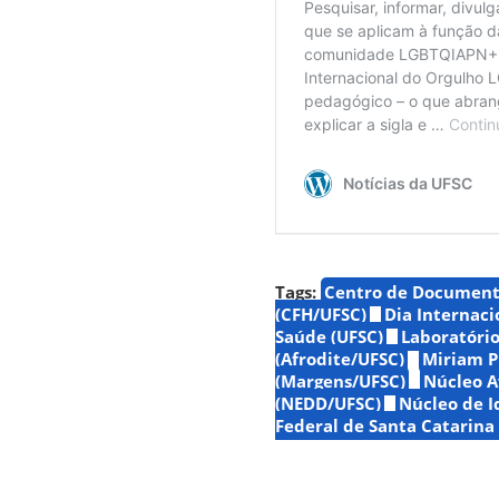
Tags:
Centro de Document
(CFH/UFSC)
Dia Internac
Saúde (UFSC)
Laboratório
(Afrodite/UFSC)
Miriam Pi
(Margens/UFSC)
Núcleo A
(NEDD/UFSC)
Núcleo de I
Federal de Santa Catarina