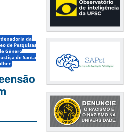
rdenadoria da
leo de Pesquisas
 de Gênero
Justiça de Santa
ulher
reensão
am