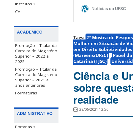
Institutos »
CAs
ACADÊMICO
Tags:
2ª Mostra de Pesquis
Mulher em Situação de Vio
Promoção – Titular da
em Direito Subjetividades 
Carreira do Magistério
(Margens/UFSC)
Papel da
Superior – 2022 a
Catarina (TJSC)
Universid
2025
Promoção – Titular da
Ciência e U
Carreira do Magistério
Superior – 2021 e
sobre ques
anos anteriores
Formaturas
realidade
28/06/2021 12:56
ADMINISTRATIVO
Portarias »