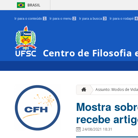
BRASIL
Ir para o conteúdo
1
Ir para o menu
2
Ir para a busca
3
Ir para o rodapé
4
Centro de Filosofia
Assunto: Modos de Vida
Mostra sobr
recebe arti
24/08/2021 18:31