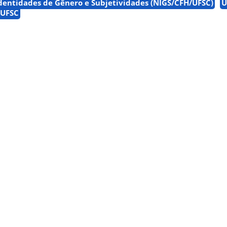
dentidades de Gênero e Subjetividades (NIGS/CFH/UFSC)
U
 UFSC