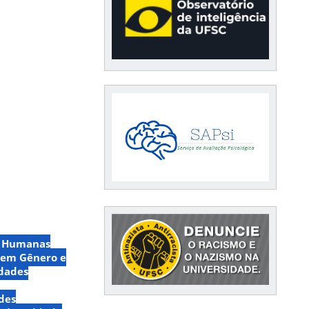
as Humanas
 em Gênero e
idades
des