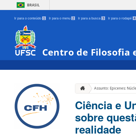
BRASIL
Ir para o conteúdo
1
Ir para o menu
2
Ir para a busca
3
Ir para o rodapé
4
Centro de Filosofia
Assunto: Epicenes: Núc
Ciência e U
sobre ques
realidade