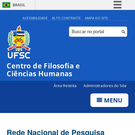
BRASIL
Simplifique!
ACESSIBILIDADE
ALTO CONTRASTE
MAPA DO SITE
Comunica BR
Participe
Acesso à informação
Legislação
Centro de Filosofia e
Canais
Ciências Humanas
Área Restrita
Administradores do Site
MENU
Rede Nacional de Pesquisa