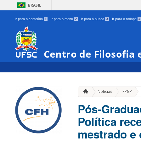
BRASIL
Ir para o conteúdo
1
Ir para o menu
2
Ir para a busca
3
Ir para o rodapé
4
Centro de Filosofia
»
Notícias
PPGP
Pós-Graduaç
Política rec
mestrado e