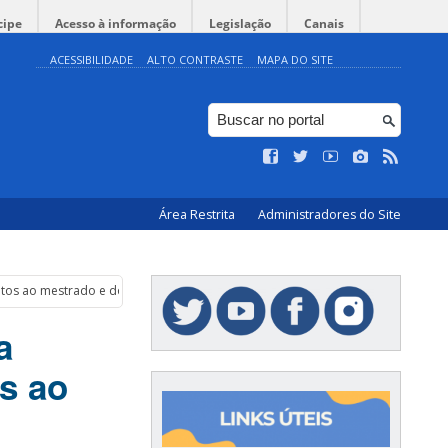
cipe
Acesso à informação
Legislação
Canais
ACESSIBILIDADE
ALTO CONTRASTE
MAPA DO SITE
Área Restrita
Administradores do Site
datos ao mestrado e doutorado
a
os ao