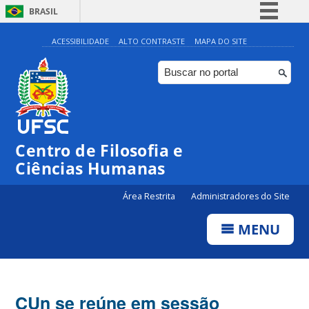
BRASIL
Simplifique!
ACESSIBILIDADE
ALTO CONTRASTE
MAPA DO SITE
Comunica BR
Participe
Acesso à informação
Legislação
Centro de Filosofia e
Canais
Ciências Humanas
Área Restrita
Administradores do Site
MENU
CUn se reúne em sessão