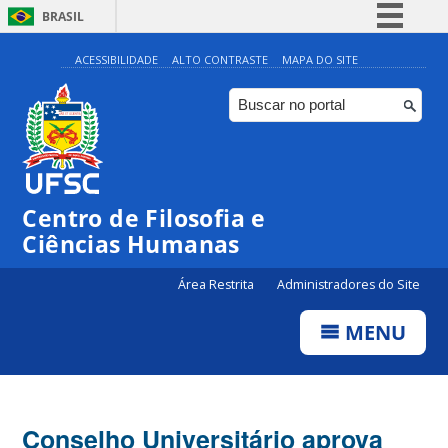
BRASIL
Simplifique!
ACESSIBILIDADE
ALTO CONTRASTE
MAPA DO SITE
Comunica BR
Participe
Acesso à informação
Legislação
Centro de Filosofia e
Canais
Ciências Humanas
Área Restrita
Administradores do Site
MENU
Conselho Universitário aprova