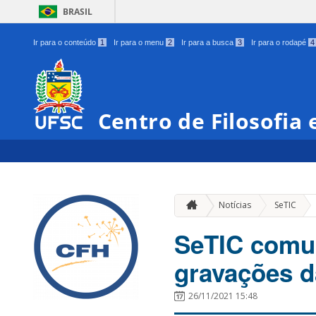
BRASIL
Ir para o conteúdo
1
Ir para o menu
2
Ir para a busca
3
Ir para o rodapé
4
Centro de Filosofia
»
Notícias
SeTIC
SeTIC comun
gravações d
26/11/2021 15:48