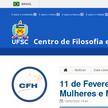
BRASIL
Ir para o conteúdo
1
Ir para o menu
2
Ir para a busca
3
Ir para o rodapé
4
Centro de Filosofia
Notícias
Data com
11 de Fevere
Mulheres e 
10/02/2022 19:42