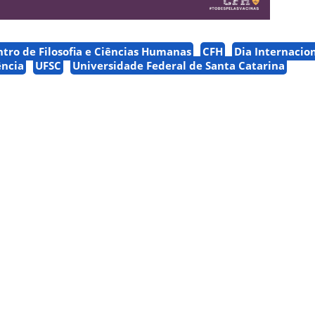
tro de Filosofia e Ciências Humanas
CFH
Dia Internacio
ência
UFSC
Universidade Federal de Santa Catarina