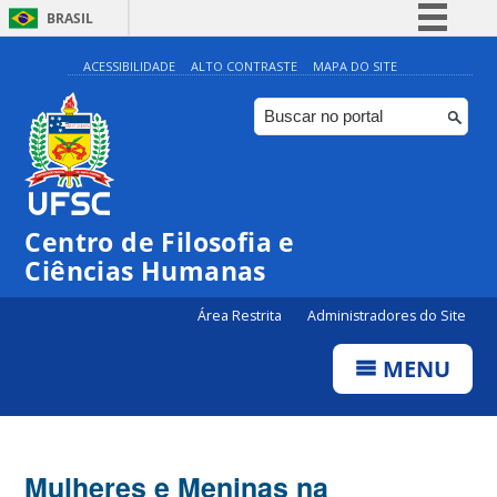
BRASIL
Simplifique!
ACESSIBILIDADE
ALTO CONTRASTE
MAPA DO SITE
Comunica BR
Participe
Acesso à informação
Legislação
Centro de Filosofia e
Canais
Ciências Humanas
Área Restrita
Administradores do Site
MENU
Mulheres e Meninas na