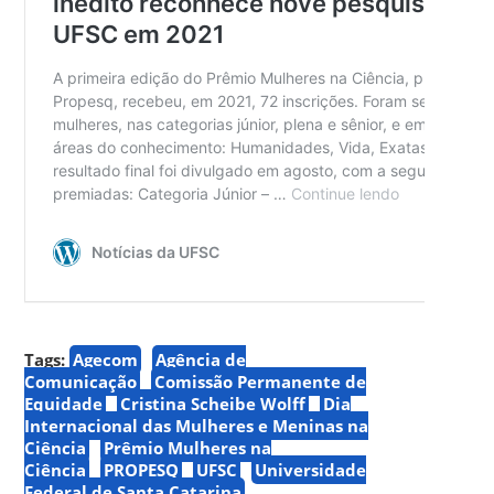
Tags:
Agecom
Agência de
Comunicação
Comissão Permanente de
Equidade
Cristina Scheibe Wolff
Dia
Internacional das Mulheres e Meninas na
Ciência
Prêmio Mulheres na
Ciência
PROPESQ
UFSC
Universidade
Federal de Santa Catarina