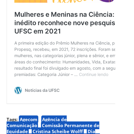
Tags:
Agecom
Agência de
Comunicação
Comissão Permanente de
Equidade
Cristina Scheibe Wolff
Dia