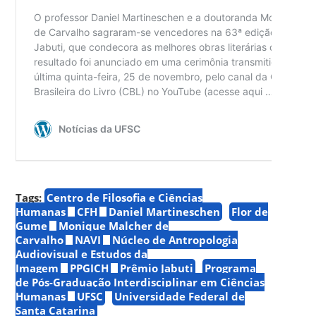
Tags:
Centro de Filosofia e Ciências
Humanas
CFH
Daniel Martineschen
Flor de
Gume
Monique Malcher de
Carvalho
NAVI
Núcleo de Antropologia
Audiovisual e Estudos da
Imagem
PPGICH
Prêmio Jabuti
Programa
de Pós-Graduação Interdisciplinar em Ciências
Humanas
UFSC
Universidade Federal de
Santa Catarina