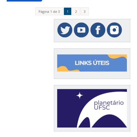
Página 1 de 3
1
2
3