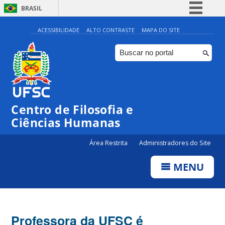
BRASIL
Simplifique!
ACESSIBILIDADE
ALTO CONTRASTE
MAPA DO SITE
Comunica BR
Participe
Acesso à informação
Legislação
Centro de Filosofia e
Canais
Ciências Humanas
Área Restrita
Administradores do Site
MENU
Professora da UFSC é