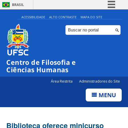
BRASIL
Simplifique!
ACESSIBILIDADE
ALTO CONTRASTE
MAPA DO SITE
Comunica BR
Participe
Acesso à informação
Legislação
Centro de Filosofia e
Canais
Ciências Humanas
Área Restrita
Administradores do Site
MENU
Biblioteca oferece minicurso