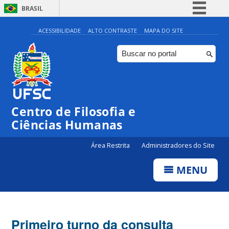
BRASIL
Simplifique!
ACESSIBILIDADE
ALTO CONTRASTE
MAPA DO SITE
Comunica BR
Participe
Acesso à informação
Legislação
Centro de Filosofia e
Canais
Ciências Humanas
Área Restrita
Administradores do Site
MENU
Primeiro turno da consulta