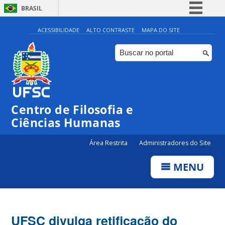
BRASIL
Simplifique!
ACESSIBILIDADE
ALTO CONTRASTE
MAPA DO SITE
Comunica BR
Participe
Acesso à informação
Legislação
Centro de Filosofia e
Canais
Ciências Humanas
Área Restrita
Administradores do Site
MENU
UFSC divulga retificação do