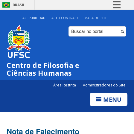
BRASIL
Simplifique!
ACESSIBILIDADE
ALTO CONTRASTE
MAPA DO SITE
Comunica BR
Participe
Acesso à informação
Legislação
Centro de Filosofia e
Canais
Ciências Humanas
Área Restrita
Administradores do Site
MENU
Nota de Falecimento