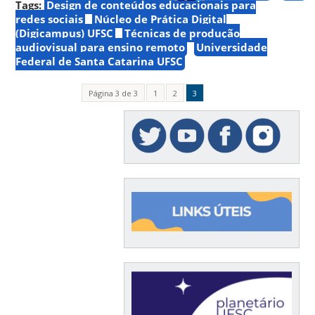
Tags:
Design de conteúdos educacionais para
redes sociais
Núcleo de Prática Digital
(Digicampus) UFSC
Técnicas de produção
audiovisual para ensino remoto
Universidade
Federal de Santa Catarina UFSC
Página 3 de 3
1
2
3