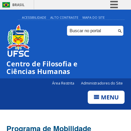
BRASIL
Simplifique!
ACESSIBILIDADE
ALTO CONTRASTE
MAPA DO SITE
Comunica BR
Participe
Acesso à informação
Legislação
Centro de Filosofia e
Canais
Ciências Humanas
Área Restrita
Administradores do Site
MENU
Programa de Mobilidade