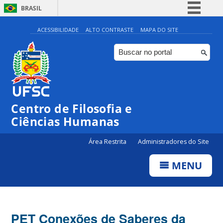
BRASIL
Simplifique!
ACESSIBILIDADE
ALTO CONTRASTE
MAPA DO SITE
Comunica BR
Participe
Acesso à informação
Legislação
Centro de Filosofia e
Canais
Ciências Humanas
Área Restrita
Administradores do Site
MENU
PET Conexões de Saberes da