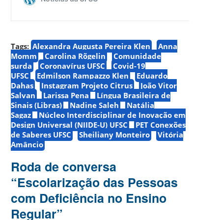
Tags:
Alexandra Augusta Pereira Klen
Anna
Momm
Carolina Rõgelin
Comunidade
surda
Coronavírus UFSC
Covid-19
UFSC
Edmilson Rampazzo Klen
Eduardo
Dahas
Instagram Projeto Citrus
João Vitor
Salvan
Larissa Pena
Língua Brasileira de
Sinais (Libras)
Nadine Saleh
Natália
Sagaz
Núcleo Interdisciplinar de Inovação em
Design Universal (NIIDE-U) UFSC
PET Conexões
de Saberes UFSC
Sheiliany Monteiro
Vitória
Amâncio
Roda de conversa
“Escolarização das Pessoas
com Deficiência no Ensino
Regular”