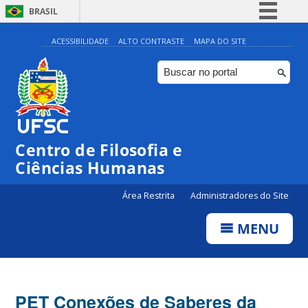
BRASIL
Simplifique!
ACESSIBILIDADE
ALTO CONTRASTE
MAPA DO SITE
Comunica BR
Participe
Acesso à informação
Legislação
Centro de Filosofia e
Canais
Ciências Humanas
Área Restrita
Administradores do Site
MENU
PET Conexões de Saberes da