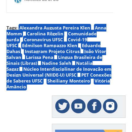
Tags:
Alexandra Augusta Pereira Klen
Anna
Momm
Carolina Rõgelin
Comunidade
surda
Coronavírus UFSC
Covid-19
UFSC
Edmilson Rampazzo Klen
Eduardo
Dahas
Instagram Projeto Citrus
João Vitor
Salvan
Larissa Pena
Língua Brasileira de
Sinais (Libras)
Nadine Saleh
Natália
Sagaz
Núcleo Interdisciplinar de Inovação em
Design Universal (NIIDE-U) UFSC
PET Conexões
de Saberes UFSC
Sheiliany Monteiro
Vitória
Amâncio