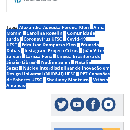
Tags:
Alexandra Augusta Pereira Klen
Anna
Momm
Carolina Rõgelin
Comunidade
surda
Coronavírus UFSC
Covid-19
UFSC
Edmilson Rampazzo Klen
Eduardo
Dahas
Instagram Projeto Citrus
João Vitor
Salvan
Larissa Pena
Língua Brasileira de
Sinais (Libras)
Nadine Saleh
Natália
Sagaz
Núcleo Interdisciplinar de Inovação em
Design Universal (NIIDE-U) UFSC
PET Conexões
de Saberes UFSC
Sheiliany Monteiro
Vitória
Amâncio