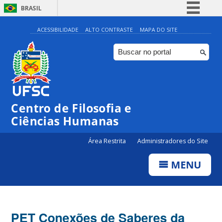
BRASIL
Simplifique!
ACESSIBILIDADE
ALTO CONTRASTE
MAPA DO SITE
Comunica BR
Participe
Acesso à informação
Legislação
Centro de Filosofia e
Canais
Ciências Humanas
Área Restrita
Administradores do Site
MENU
PET Conexões de Saberes da