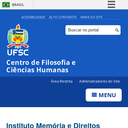
BRASIL
Simplifique!
ACESSIBILIDADE
ALTO CONTRASTE
MAPA DO SITE
Comunica BR
Participe
Acesso à informação
Legislação
Centro de Filosofia e
Canais
Ciências Humanas
Área Restrita
Administradores do Site
MENU
Instituto Memória e Direitos