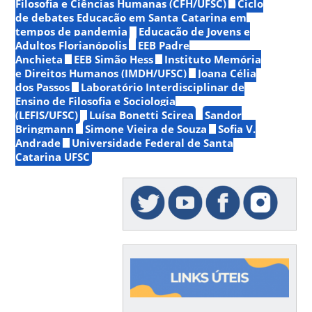
Filosofia e Ciências Humanas (CFH/UFSC)
Ciclo
de debates Educação em Santa Catarina em
tempos de pandemia
Educação de Jovens e
Adultos Florianópolis
EEB Padre
Anchieta
EEB Simão Hess
Instituto Memória
e Direitos Humanos (IMDH/UFSC)
Joana Célia
dos Passos
Laboratório Interdisciplinar de
Ensino de Filosofia e Sociologia
(LEFIS/UFSC)
Luísa Bonetti Scirea
Sandor
Bringmann
Simone Vieira de Souza
Sofia V.
Andrade
Universidade Federal de Santa
Catarina UFSC