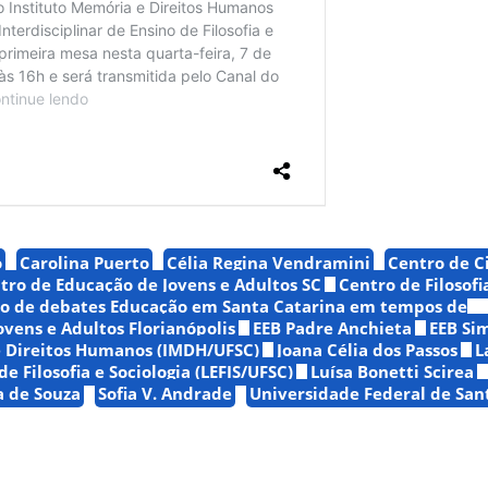
o
Carolina Puerto
Célia Regina Vendramini
Centro de C
tro de Educação de Jovens e Adultos SC
Centro de Filosofi
lo de debates Educação em Santa Catarina em tempos de
vens e Adultos Florianópolis
EEB Padre Anchieta
EEB Si
e Direitos Humanos (IMDH/UFSC)
Joana Célia dos Passos
L
de Filosofia e Sociologia (LEFIS/UFSC)
Luísa Bonetti Scirea
a de Souza
Sofia V. Andrade
Universidade Federal de San