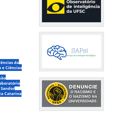
iências da
a e Ciências
mão
aboratório
Sandor
ta Catarina