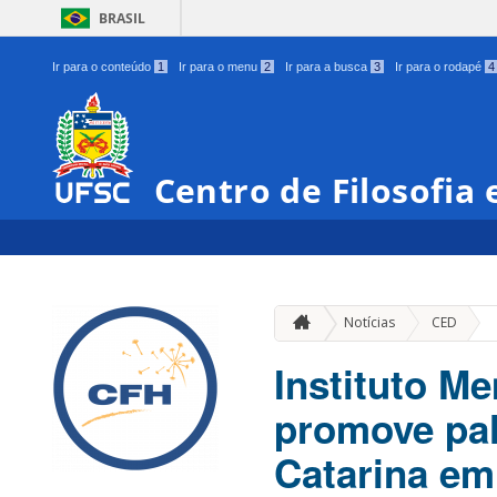
BRASIL
Ir para o conteúdo
1
Ir para o menu
2
Ir para a busca
3
Ir para o rodapé
4
Centro de Filosofia
»
Notícias
CED
Instituto M
promove pal
Catarina e