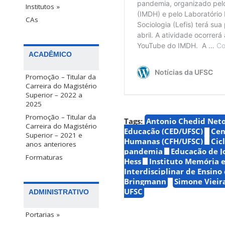
Institutos »
CAs
ACADÊMICO
Promoção – Titular da
Carreira do Magistério
Superior – 2022 a
2025
Promoção – Titular da
Tags:
Antonio Chedid Net
Carreira do Magistério
Educação (CED/UFSC)
Cen
Superior – 2021 e
Humanas (CFH/UFSC)
Cic
anos anteriores
pandemia
Educação de Jo
Formaturas
Hess
Instituto Memória 
Interdisciplinar de Ensino 
Bringmann
Simone Vieir
UFSC
ADMINISTRATIVO
Portarias »