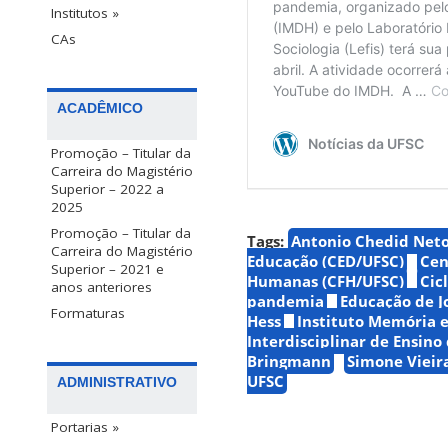
Institutos »
CAs
ACADÊMICO
Promoção – Titular da
Carreira do Magistério
Superior – 2022 a
2025
Promoção – Titular da
Tags:
Antonio Chedid Net
Carreira do Magistério
Educação (CED/UFSC)
Cen
Superior – 2021 e
Humanas (CFH/UFSC)
Cic
anos anteriores
pandemia
Educação de Jo
Formaturas
Hess
Instituto Memória 
Interdisciplinar de Ensino 
Bringmann
Simone Vieir
UFSC
ADMINISTRATIVO
Portarias »