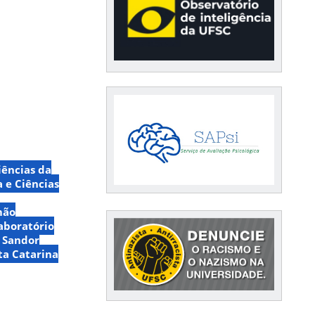
iências da
a e Ciências
mão
aboratório
Sandor
ta Catarina