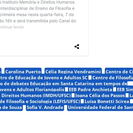
o
Carolina Puerto
Célia Regina Vendramini
Centro de C
tro de Educação de Jovens e Adultos SC
Centro de Filosofi
lo de debates Educação em Santa Catarina em tempos de
vens e Adultos Florianópolis
EEB Padre Anchieta
EEB Si
e Direitos Humanos (IMDH/UFSC)
Joana Célia dos Passos
L
de Filosofia e Sociologia (LEFIS/UFSC)
Luísa Bonetti Scirea
a de Souza
Sofia V. Andrade
Universidade Federal de San