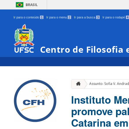
BRASIL
Ir para o conteúdo
1
Ir para o menu
2
Ir para a busca
3
Ir para o rodapé
4
Centro de Filosofia
Assunto: Sofia V. Andra
Instituto M
promove pal
Catarina e