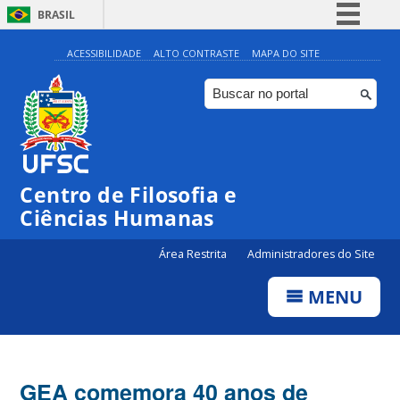
BRASIL
Simplifique!
ACESSIBILIDADE
ALTO CONTRASTE
MAPA DO SITE
Comunica BR
Participe
Acesso à informação
Legislação
Centro de Filosofia e
Canais
Ciências Humanas
Área Restrita
Administradores do Site
MENU
GEA comemora 40 anos de