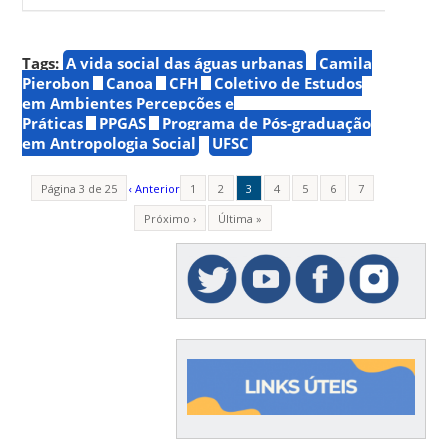
Tags:
A vida social das águas urbanas
Camila
Pierobon
Canoa
CFH
Coletivo de Estudos
em Ambientes Percepções e
Práticas
PPGAS
Programa de Pós-graduação
em Antropologia Social
UFSC
Página 3 de 25
‹ Anterior
1
2
3
4
5
6
7
Próximo ›
Última »