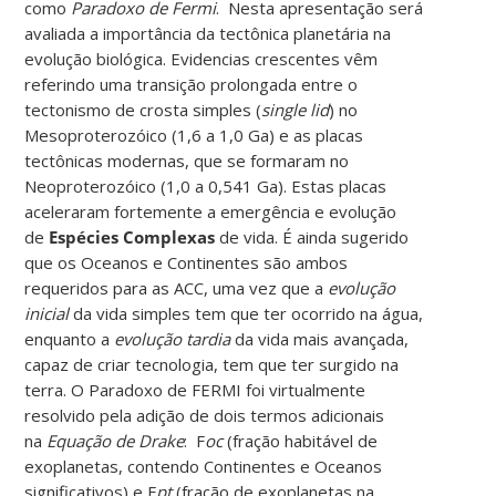
como
Paradoxo de Fermi
. Nesta apresentação será
avaliada a importância da tectônica planetária na
evolução biológica. Evidencias crescentes vêm
referindo uma transição prolongada entre o
tectonismo de crosta simples (
single lid
) no
Mesoproterozóico (1,6 a 1,0 Ga) e as placas
tectônicas modernas, que se formaram no
Neoproterozóico (1,0 a 0,541 Ga). Estas placas
aceleraram fortemente a emergência e evolução
de
Espécies Complexas
de vida. É ainda sugerido
que os Oceanos e Continentes são ambos
requeridos para as ACC, uma vez que a
evolução
inicial
da vida simples tem que ter ocorrido na água,
enquanto a
evolução tardia
da vida mais avançada,
capaz de criar tecnologia, tem que ter surgido na
terra. O Paradoxo de FERMI foi virtualmente
resolvido pela adição de dois termos adicionais
na
Equação de Drake
: F
oc
(fração habitável de
exoplanetas, contendo Continentes e Oceanos
significativos) e F
pt
(fração de exoplanetas na