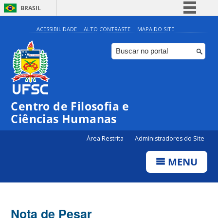
BRASIL
Simplifique!
ACESSIBILIDADE
ALTO CONTRASTE
MAPA DO SITE
Comunica BR
Participe
Acesso à informação
Legislação
Centro de Filosofia e
Canais
Ciências Humanas
Área Restrita
Administradores do Site
MENU
Nota de Pesar