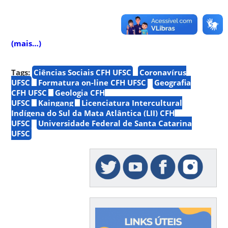
(mais…)
Tags:
Ciências Sociais CFH UFSC
Coronavírus
UFSC
Formatura on-line CFH UFSC
Geografia
CFH UFSC
Geologia CFH
UFSC
Kaingang
Licenciatura Intercultural
Indígena do Sul da Mata Atlântica (LII) CFH
UFSC
Universidade Federal de Santa Catarina
UFSC