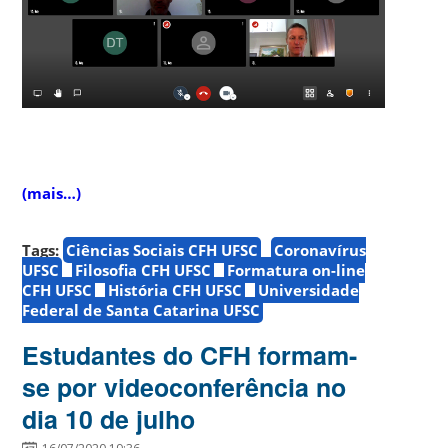
(mais…)
Tags:
Ciências Sociais CFH UFSC
Coronavírus
UFSC
Filosofia CFH UFSC
Formatura on-line
CFH UFSC
História CFH UFSC
Universidade
Federal de Santa Catarina UFSC
Estudantes do CFH formam-
se por videoconferência no
dia 10 de julho