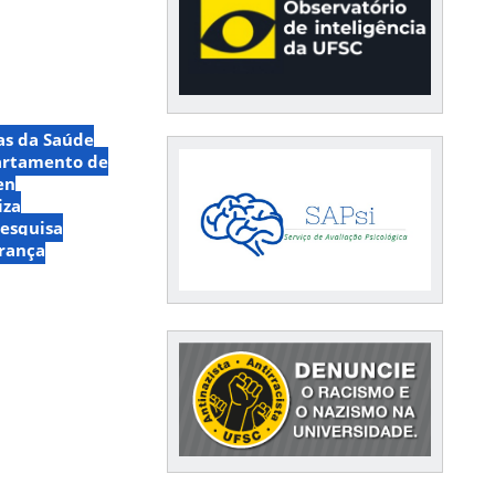
as da Saúde
rtamento de
en
iza
Pesquisa
urança