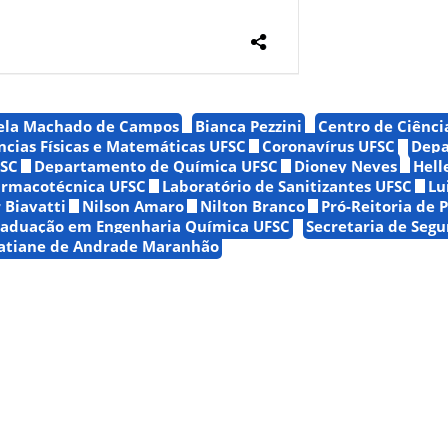
ela Machado de Campos
Bianca Pezzini
Centro de Ciênci
ncias Físicas e Matemáticas UFSC
Coronavírus UFSC
Depa
FSC
Departamento de Química UFSC
Dioney Neves
Hell
armacotécnica UFSC
Laboratório de Sanitizantes UFSC
Lu
Biavatti
Nilson Amaro
Nilton Branco
Pró-Reitoria de 
raduação em Engenharia Química UFSC
Secretaria de Seg
atiane de Andrade Maranhão