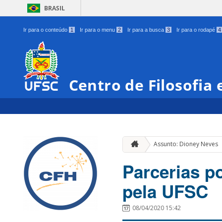
BRASIL
Ir para o conteúdo
1
Ir para o menu
2
Ir para a busca
3
Ir para o rodapé
4
Centro de Filosofia
Assunto: Dioney Neves
Parcerias p
pela UFSC
08/04/2020 15:42