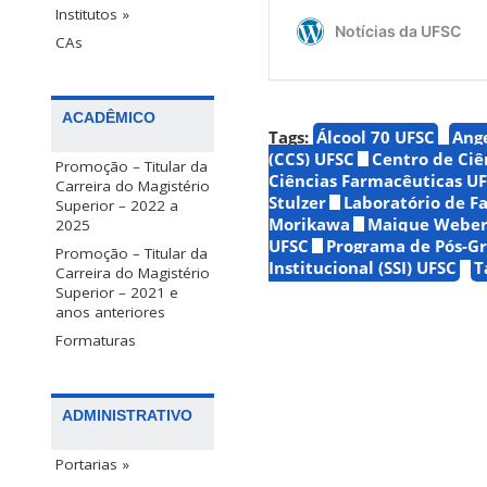
Institutos »
CAs
ACADÊMICO
Tags:
Álcool 70 UFSC
Ang
(CCS) UFSC
Centro de Ciê
Promoção – Titular da
Ciências Farmacêuticas U
Carreira do Magistério
Stulzer
Laboratório de F
Superior – 2022 a
Morikawa
Maique Weber 
2025
UFSC
Programa de Pós-G
Promoção – Titular da
Institucional (SSI) UFSC
T
Carreira do Magistério
Superior – 2021 e
anos anteriores
Formaturas
ADMINISTRATIVO
Portarias »