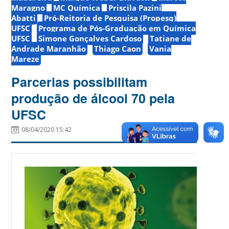
Maragno
MC Química
Priscila Pazini
Abatti
Pró-Reitoria de Pesquisa (Propesq)
UFSC
Programa de Pós-Graduação em Química
UFSC
Simone Gonçalves Cardoso
Tatiane de
Andrade Maranhão
Thiago Caon
Vania
Mareze
Parcerias possibilitam
produção de álcool 70 pela
UFSC
08/04/2020 15:42