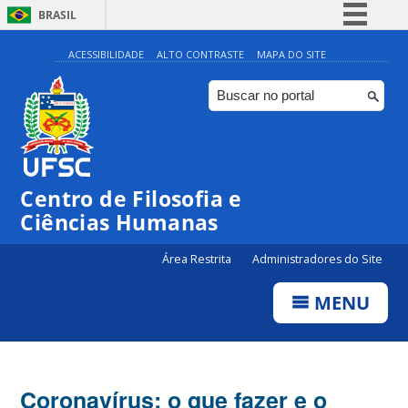
BRASIL
Simplifique!
ACESSIBILIDADE
ALTO CONTRASTE
MAPA DO SITE
Comunica BR
Participe
Acesso à informação
Legislação
Centro de Filosofia e
Canais
Ciências Humanas
Área Restrita
Administradores do Site
MENU
Coronavírus: o que fazer e o