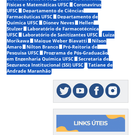
Físicas e Matemáticas UFSC
Coronavírus
UFSC
Departamento de Ciências
Farmacêuticas UFSC
Departamento de
Química UFSC
Dioney Neves
Hellen
Stulzer
Laboratório de Farmacotécnica
UFSC
Laboratório de Sanitizantes UFSC
Luiza
Morikawa
Maique Weber Biavatti
Nilson
Amaro
Nilton Branco
Pró-Reitoria de
Pesquisa UFSC
Programa de Pós-Graduação
em Engenharia Química UFSC
Secretaria de
Segurança Institucional (SSI) UFSC
Tatiane de
Andrade Maranhão