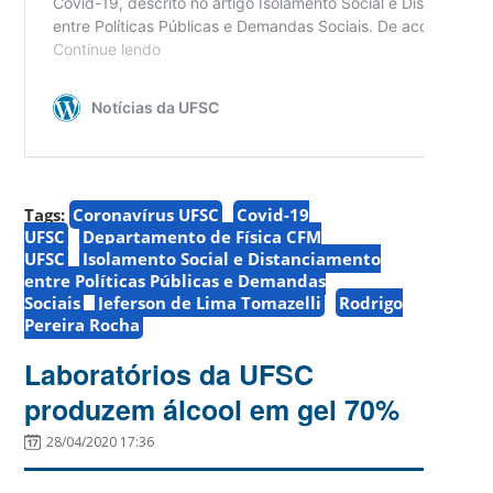
Tags:
Coronavírus UFSC
Covid-19
UFSC
Departamento de Física CFM
UFSC
Isolamento Social e Distanciamento
entre Políticas Públicas e Demandas
Sociais
Jeferson de Lima Tomazelli
Rodrigo
Pereira Rocha
Laboratórios da UFSC
produzem álcool em gel 70%
28/04/2020 17:36