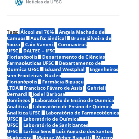
Tags:
Álcool gel 70%
Angela Machado de
Campos
Apufsc Sindical
Bruno Silveira de
Souza
Caio Vanoni
Coronavírus
UFSC
DALTEC – IFSC
Florianópolis
Departamento de Ciências
Farmacêuticas UFSC
Departamento de
Química UFSC
Eduard Westphal
Engenheiros
sem Fronteiras- Núcleo
Florianópolis
Farmácia Biguaçu
LTDA
Francisco Fávaro de Assis
Gabrieli
Bernardi
Josiel Barbosa
Domingos
Laboratório de Ensino de Química
Analítica
Laboratório de Ensino de Química
Analítica UFSC
Laboratório de Farmacotécnica
UFSC
Laboratório de Química
UFSC
Laboratório de Sanitizantes
UFSC
Larissa Sens
Luiz Augusto dos Santos
Madureira
Maique Weber Biavatti
Marcos