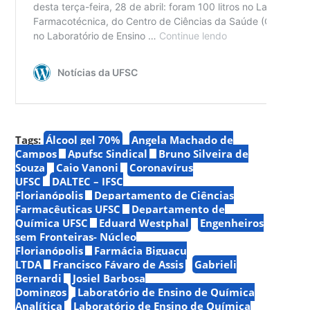
Tags:
Álcool gel 70%
Angela Machado de
Campos
Apufsc Sindical
Bruno Silveira de
Souza
Caio Vanoni
Coronavírus
UFSC
DALTEC – IFSC
Florianópolis
Departamento de Ciências
Farmacêuticas UFSC
Departamento de
Química UFSC
Eduard Westphal
Engenheiros
sem Fronteiras- Núcleo
Florianópolis
Farmácia Biguaçu
LTDA
Francisco Fávaro de Assis
Gabrieli
Bernardi
Josiel Barbosa
Domingos
Laboratório de Ensino de Química
Analítica
Laboratório de Ensino de Química