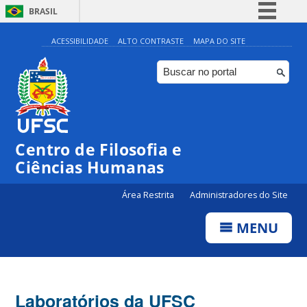
BRASIL
Simplifique!
ACESSIBILIDADE
ALTO CONTRASTE
MAPA DO SITE
Comunica BR
Participe
Acesso à informação
Legislação
Centro de Filosofia e
Canais
Ciências Humanas
Área Restrita
Administradores do Site
MENU
Laboratórios da UFSC