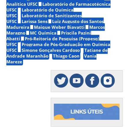
Analítica UFSC
Laboratório de Farmacotécnica
UFSC
Laboratório de Química
UFSC
Laboratório de Sanitizantes
UFSC
Larissa Sens
Luiz Augusto dos Santos
Madureira
Maique Weber Biavatti
Marcos
Maragno
MC Química
Priscila Pazini
Abatti
Pró-Reitoria de Pesquisa (Propesq)
UFSC
Programa de Pós-Graduação em Química
UFSC
Simone Gonçalves Cardoso
Tatiane de
Andrade Maranhão
Thiago Caon
Vania
Mareze