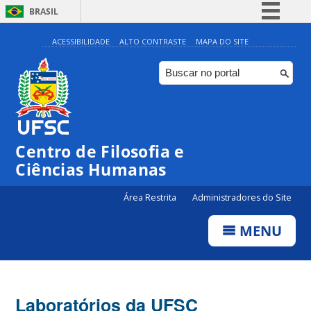
BRASIL
Simplifique!
ACESSIBILIDADE
ALTO CONTRASTE
MAPA DO SITE
Comunica BR
Participe
Acesso à informação
Legislação
Centro de Filosofia e
Canais
Ciências Humanas
Área Restrita
Administradores do Site
MENU
Laboratórios da UFSC