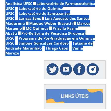
Analítica UFSC
Laboratório de Farmacotécnica
UFSC
Laboratório de Química
UFSC
Laboratório de Sanitizantes
UFSC
Larissa Sens
Luiz Augusto dos Santos
Madureira
Maique Weber Biavatti
Marcos
Maragno
MC Química
Priscila Pazini
Abatti
Pró-Reitoria de Pesquisa (Propesq)
UFSC
Programa de Pós-Graduação em Química
UFSC
Simone Gonçalves Cardoso
Tatiane de
Andrade Maranhão
Thiago Caon
Vania
Mareze