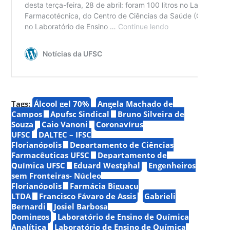
Tags:
Álcool gel 70%
Angela Machado de
Campos
Apufsc Sindical
Bruno Silveira de
Souza
Caio Vanoni
Coronavírus
UFSC
DALTEC – IFSC
Florianópolis
Departamento de Ciências
Farmacêuticas UFSC
Departamento de
Química UFSC
Eduard Westphal
Engenheiros
sem Fronteiras- Núcleo
Florianópolis
Farmácia Biguaçu
LTDA
Francisco Fávaro de Assis
Gabrieli
Bernardi
Josiel Barbosa
Domingos
Laboratório de Ensino de Química
Analítica
Laboratório de Ensino de Química