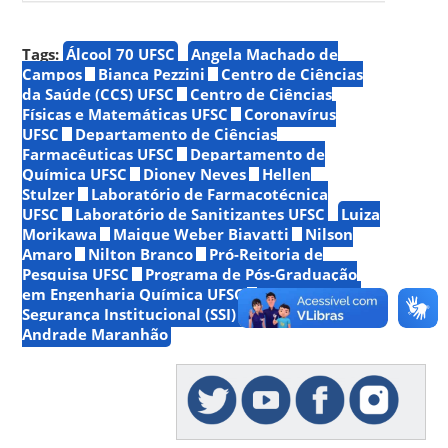
Tags:
Álcool 70 UFSC
Angela Machado de
Campos
Bianca Pezzini
Centro de Ciências
da Saúde (CCS) UFSC
Centro de Ciências
Físicas e Matemáticas UFSC
Coronavírus
UFSC
Departamento de Ciências
Farmacêuticas UFSC
Departamento de
Química UFSC
Dioney Neves
Hellen
Stulzer
Laboratório de Farmacotécnica
UFSC
Laboratório de Sanitizantes UFSC
Luiza
Morikawa
Maique Weber Biavatti
Nilson
Amaro
Nilton Branco
Pró-Reitoria de
Pesquisa UFSC
Programa de Pós-Graduação
em Engenharia Química UFSC
Secretaria de
Segurança Institucional (SSI) UFSC
Tatiane de
Andrade Maranhão