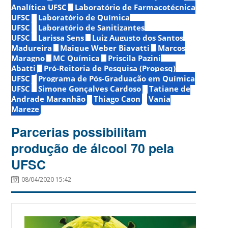
Analítica UFSC
Laboratório de Farmacotécnica
UFSC
Laboratório de Química
UFSC
Laboratório de Sanitizantes
UFSC
Larissa Sens
Luiz Augusto dos Santos
Madureira
Maique Weber Biavatti
Marcos
Maragno
MC Química
Priscila Pazini
Abatti
Pró-Reitoria de Pesquisa (Propesq)
UFSC
Programa de Pós-Graduação em Química
UFSC
Simone Gonçalves Cardoso
Tatiane de
Andrade Maranhão
Thiago Caon
Vania
Mareze
Parcerias possibilitam
produção de álcool 70 pela
UFSC
08/04/2020 15:42