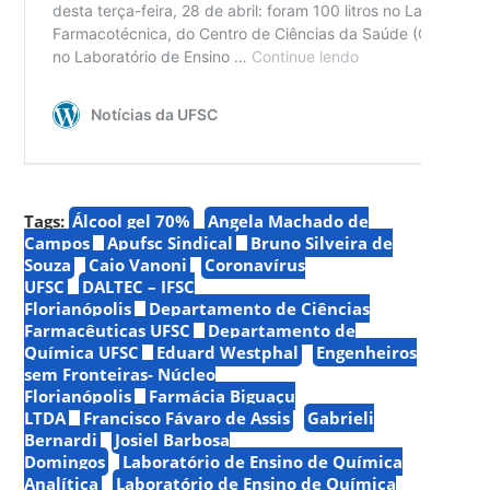
Tags:
Álcool gel 70%
Angela Machado de
Campos
Apufsc Sindical
Bruno Silveira de
Souza
Caio Vanoni
Coronavírus
UFSC
DALTEC – IFSC
Florianópolis
Departamento de Ciências
Farmacêuticas UFSC
Departamento de
Química UFSC
Eduard Westphal
Engenheiros
sem Fronteiras- Núcleo
Florianópolis
Farmácia Biguaçu
LTDA
Francisco Fávaro de Assis
Gabrieli
Bernardi
Josiel Barbosa
Domingos
Laboratório de Ensino de Química
Analítica
Laboratório de Ensino de Química