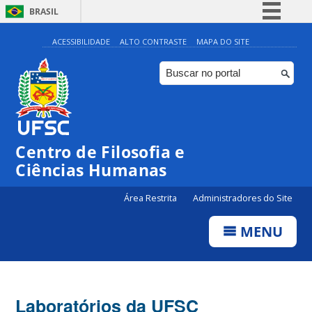
BRASIL
Simplifique!
ACESSIBILIDADE
ALTO CONTRASTE
MAPA DO SITE
Comunica BR
Participe
Acesso à informação
Legislação
Centro de Filosofia e
Canais
Ciências Humanas
Área Restrita
Administradores do Site
MENU
Laboratórios da UFSC