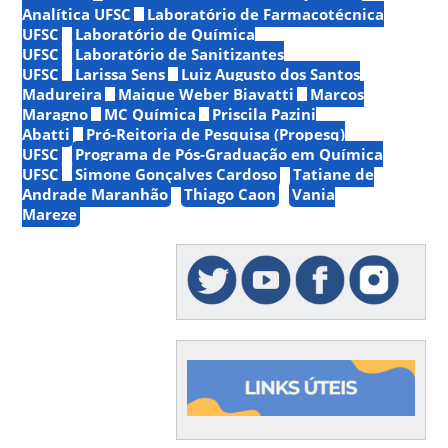
Analítica UFSC
Laboratório de Farmacotécnica
UFSC
Laboratório de Química
UFSC
Laboratório de Sanitizantes
UFSC
Larissa Sens
Luiz Augusto dos Santos
Madureira
Maique Weber Biavatti
Marcos
Maragno
MC Química
Priscila Pazini
Abatti
Pró-Reitoria de Pesquisa (Propesq)
UFSC
Programa de Pós-Graduação em Química
UFSC
Simone Gonçalves Cardoso
Tatiane de
Andrade Maranhão
Thiago Caon
Vania
Mareze