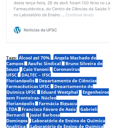
Tags:
Álcool gel 70%
Angela Machado de
Campos
Apufsc Sindical
Bruno Silveira de
Souza
Caio Vanoni
Coronavírus
UFSC
DALTEC – IFSC
Florianópolis
Departamento de Ciências
Farmacêuticas UFSC
Departamento de
Química UFSC
Eduard Westphal
Engenheiros
sem Fronteiras- Núcleo
Florianópolis
Farmácia Biguaçu
LTDA
Francisco Fávaro de Assis
Gabrieli
Bernardi
Josiel Barbosa
Domingos
Laboratório de Ensino de Química
Analítica
Laboratório de Ensino de Química