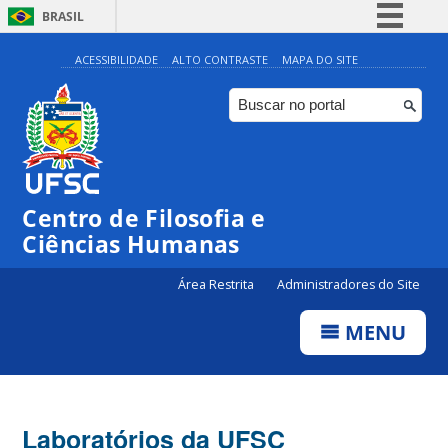
BRASIL
Simplifique!
ACESSIBILIDADE
ALTO CONTRASTE
MAPA DO SITE
Comunica BR
Participe
Acesso à informação
Legislação
Centro de Filosofia e
Canais
Ciências Humanas
Área Restrita
Administradores do Site
MENU
Laboratórios da UFSC