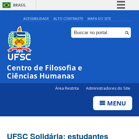
BRASIL
Simplifique!
ACESSIBILIDADE
ALTO CONTRASTE
MAPA DO SITE
Comunica BR
Participe
Acesso à informação
Legislação
Centro de Filosofia e
Canais
Ciências Humanas
Área Restrita
Administradores do Site
MENU
UFSC Solidária: estudantes