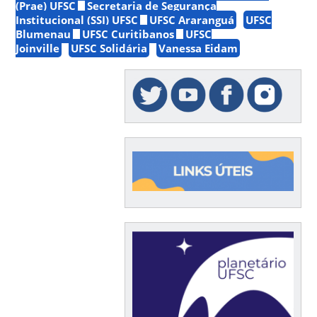
(Prae) UFSC
Secretaria de Segurança
Institucional (SSI) UFSC
UFSC Araranguá
UFSC
Blumenau
UFSC Curitibanos
UFSC
Joinville
UFSC Solidária
Vanessa Eidam