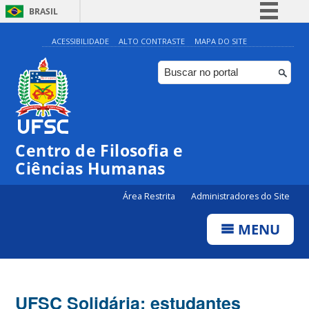
BRASIL
Simplifique!
ACESSIBILIDADE
ALTO CONTRASTE
MAPA DO SITE
Comunica BR
Participe
Acesso à informação
Legislação
Centro de Filosofia e
Canais
Ciências Humanas
Área Restrita
Administradores do Site
MENU
UFSC Solidária: estudantes