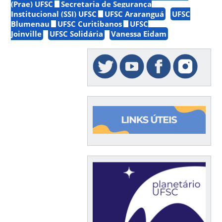
(Prae) UFSC
Secretaria de Segurança
Institucional (SSI) UFSC
UFSC Araranguá
UFSC
Blumenau
UFSC Curitibanos
UFSC
Joinville
UFSC Solidária
Vanessa Eidam