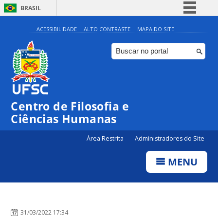
BRASIL
Simplifique!
ACESSIBILIDADE
ALTO CONTRASTE
MAPA DO SITE
Comunica BR
Participe
Acesso à informação
Legislação
Centro de Filosofia e
Canais
Ciências Humanas
Área Restrita
Administradores do Site
MENU
31/03/2022 17:34