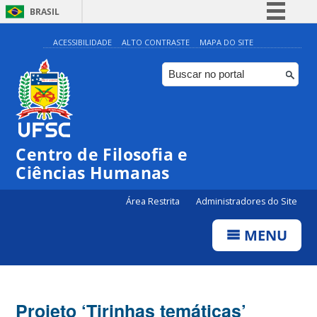
BRASIL
Simplifique!
ACESSIBILIDADE
ALTO CONTRASTE
MAPA DO SITE
Comunica BR
Participe
Acesso à informação
Legislação
Centro de Filosofia e
Canais
Ciências Humanas
Área Restrita
Administradores do Site
MENU
Projeto ‘Tirinhas temáticas’