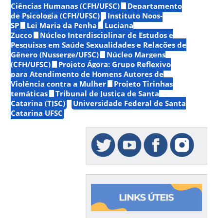
Ciências Humanas (CFH/UFSC)
Departamento
de Psicologia (CFH/UFSC)
Instituto Noos-
SP
Lei Maria da Penha
Luciana
Zucco
Núcleo Interdisciplinar de Estudos e
Pesquisas em Saúde Sexualidades e Relações de
Gênero (Nusserge/UFSC)
Núcleo Margens
(CFH/UFSC)
Projeto Ágora: Grupo Reflexivo
para Atendimento de Homens Autores de
Violência contra a Mulher
Projeto Tirinhas
temáticas
Tribunal de Justiça de Santa
Catarina (TJSC)
Universidade Federal de Santa
Catarina UFSC