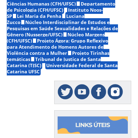
Ciências Humanas (CFH/UFSC)
Departamento
de Psicologia (CFH/UFSC)
Instituto Noos-
SP
Lei Maria da Penha
Luciana
Zucco
Núcleo Interdisciplinar de Estudos e
Pesquisas em Saúde Sexualidades e Relações de
Gênero (Nusserge/UFSC)
Núcleo Margens
(CFH/UFSC)
Projeto Ágora: Grupo Reflexivo
para Atendimento de Homens Autores de
Violência contra a Mulher
Projeto Tirinhas
temáticas
Tribunal de Justiça de Santa
Catarina (TJSC)
Universidade Federal de Santa
Catarina UFSC