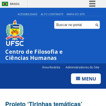
BRASIL
Simplifique!
ACESSIBILIDADE
ALTO CONTRASTE
MAPA DO SITE
Comunica BR
Participe
Acesso à informação
Legislação
Centro de Filosofia e
Canais
Ciências Humanas
Área Restrita
Administradores do Site
MENU
Projeto ‘Tirinhas temáticas’