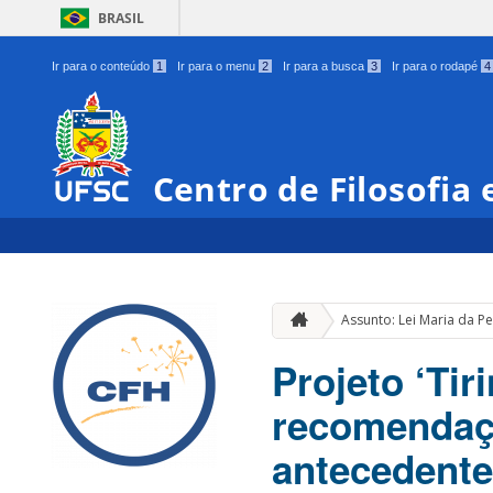
BRASIL
Ir para o conteúdo
1
Ir para o menu
2
Ir para a busca
3
Ir para o rodapé
4
Centro de Filosofia
Assunto: Lei Maria da P
Projeto ‘Tir
recomendaç
antecedente