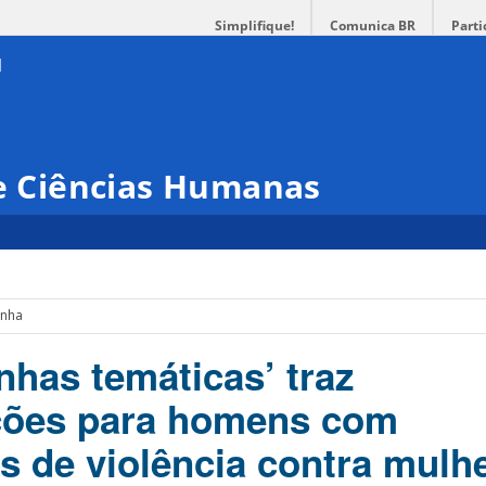
Simplifique!
Comunica BR
Parti
 e Ciências Humanas
enha
inhas temáticas’ traz
ões para homens com
s de violência contra mulh