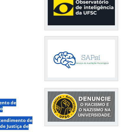
ento de
eo
Atendimento de
de Justiça de