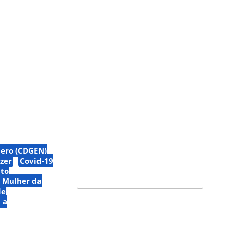
nero (CDGEN)
azer
Covid-19
to
a Mulher da
de
 a