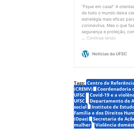
Tags:
Centro de Referênci
(CREMV)
Coordenadoria d
UFSC
Covid-19 e a violên
UFSC
Departamento de A
social
Instituto de Estud
Família e dos Direitos Hu
(Opas)
Secretaria de Açõ
mulher
Violência domést