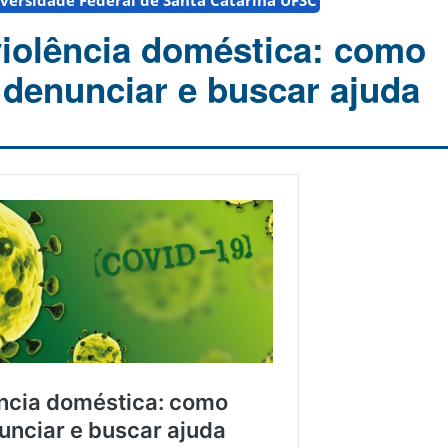
versidade Federal de Santa Catarina UFSC
violência doméstica: como
 denunciar e buscar ajuda