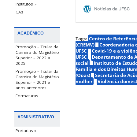
Institutos »
CAs
ACADÊMICO
Tags:
Centro de Referênci
(CREMV)
Coordenadoria d
Promoção – Titular da
UFSC
Covid-19 e a violên
Carreira do Magistério
UFSC
Departamento de A
Superior – 2022 a
social
Instituto de Estud
2025
Família e dos Direitos Hu
Promoção – Titular da
(Opas)
Secretaria de Açõ
Carreira do Magistério
mulher
Violência domést
Superior – 2021 e
anos anteriores
Formaturas
ADMINISTRATIVO
Portarias »