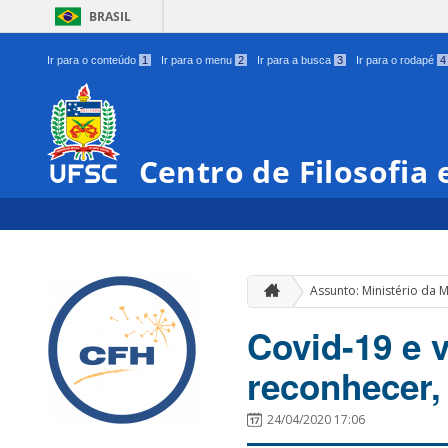
BRASIL
Ir para o conteúdo
1
Ir para o menu
2
Ir para a busca
3
Ir para o rodapé
4
Centro de Filosofia
Assunto: Ministério da 
Covid-19 e 
reconhecer,
24/04/2020 17:06