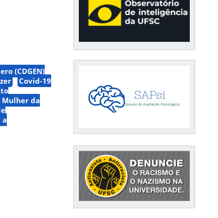
nero (CDGEN)
azer
Covid-19
to
a Mulher da
de
 a