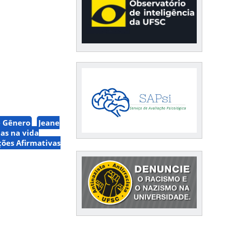
e Gênero
Jeane
tas na vida
ções Afirmativas