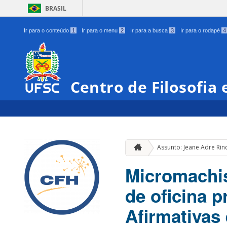
BRASIL
Ir para o conteúdo
1
Ir para o menu
2
Ir para a busca
3
Ir para o rodapé
4
Centro de Filosofia
Assunto: Jeane Adre Ri
Micromachis
de oficina 
Afirmativas