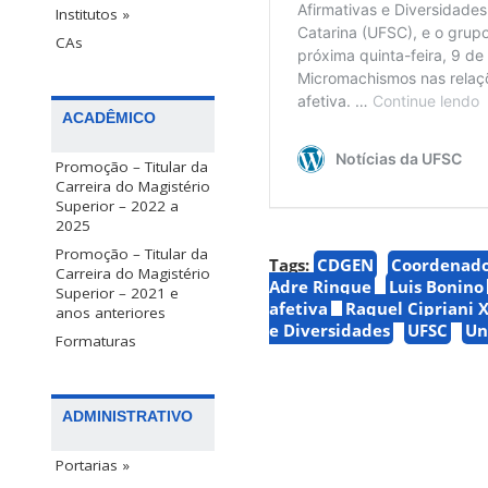
Institutos »
CAs
ACADÊMICO
Promoção – Titular da
Carreira do Magistério
Superior – 2022 a
2025
Promoção – Titular da
Tags:
CDGEN
Coordenador
Carreira do Magistério
Adre Rinque
Luis Bonino
Superior – 2021 e
afetiva
Raquel Cipriani 
anos anteriores
e Diversidades
UFSC
Un
Formaturas
ADMINISTRATIVO
Portarias »