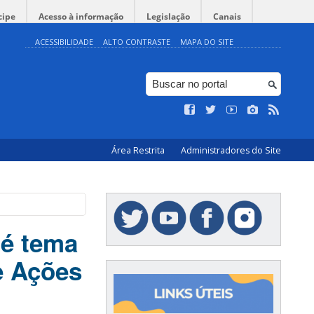
cipe
Acesso à informação
Legislação
Canais
ACESSIBILIDADE
ALTO CONTRASTE
MAPA DO SITE
Área Restrita
Administradores do Site
 é tema
e Ações