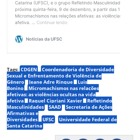
Tags:
CDGEN
Coordenadoria de Diversidade
Sexual e Enfrentamento de Violência de
Gênero
Jeane Adre Rinque
Luis
Bonino
Micromachismos nas relações
afetivas: as violências ocultas na vida
afetiva
Raquel Cipriani Xavier
Refletindo
Masculinidades
SAAD
Secretaria de Ações
Afirmativas e
Diversidades
UFSC
Universidade Federal de
Santa Catarina