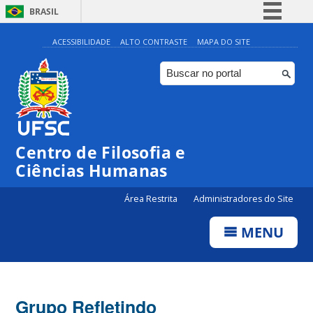
BRASIL
Simplifique!
ACESSIBILIDADE
ALTO CONTRASTE
MAPA DO SITE
Comunica BR
Participe
Acesso à informação
Legislação
Centro de Filosofia e
Canais
Ciências Humanas
Área Restrita
Administradores do Site
MENU
Grupo Refletindo