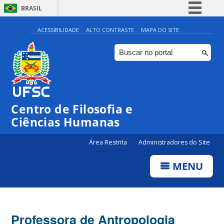
BRASIL
Simplifique!
ACESSIBILIDADE
ALTO CONTRASTE
MAPA DO SITE
Comunica BR
Participe
Acesso à informação
Legislação
Centro de Filosofia e
Canais
Ciências Humanas
Área Restrita
Administradores do Site
MENU
Professora de Antropologia