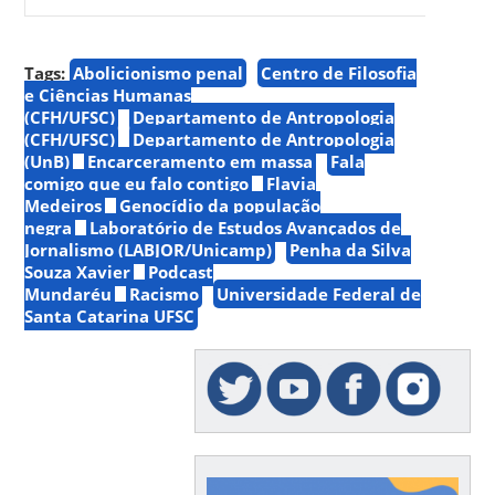
Tags:
Abolicionismo penal
Centro de Filosofia
e Ciências Humanas
(CFH/UFSC)
Departamento de Antropologia
(CFH/UFSC)
Departamento de Antropologia
(UnB)
Encarceramento em massa
Fala
comigo que eu falo contigo
Flavia
Medeiros
Genocídio da população
negra
Laboratório de Estudos Avançados de
Jornalismo (LABJOR/Unicamp)
Penha da Silva
Souza Xavier
Podcast
Mundaréu
Racismo
Universidade Federal de
Santa Catarina UFSC